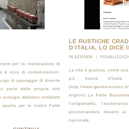
LE RUSTICHE CRAD
D’ITALIA, LO DICE
IN
AZIENDA
VISUALIZZAZI
azione per la realizzazione di
La vita è gustosa, come una.
rio è ricco di contaminazioni,
più buone d’Itali
luogo di passaggio di diverse
(http://www.gamberorosso.it/
o parte delle proprie doti
migliori) Le Fette Biscotta
i acciugai abbiamo ereditato
l’artigianalità, l’esuber
o spunto per le nostre Fette
posizionandosi davanti ai
nazionale.