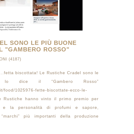
EL SONO LE PIÙ BUONE
 IL "GAMBERO ROSSO"
ONI (4187)
..fetta biscottata! Le Rustiche Cradel sono le
a, lo dice il “Gambero Rosso”
it/food/1025976-fette-biscottate-ecco-le-
te Rustiche hanno vinto il primo premio per
anza e la personalità di profumi e sapore,
 “marchi” più importanti della produzione