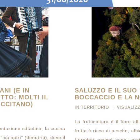
NI (E IN
SALUZZO E IL SU
TTO: MOLTI IL
BOCCACCIO E LA 
OCCITANO)
IN
TERRITORIO
VISUALIZZ
La frutticoltura è il fiore al
entazione cittadina, la cucina
frutta è ricco di pesche, alb
"malnutrì" (denutriti), dove il
I prodotti agricoli sono i pr