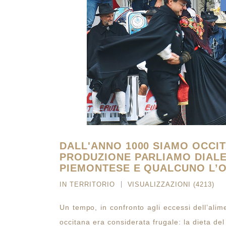
DALL'ANNO 1000 SIAMO OCCITA
PRODUZIONE PARLIAMO DIALE
PIEMONTESE E QUALCUNO L’
IN
TERRITORIO
VISUALIZZAZIONI (4213)
Un tempo, in confronto agli eccessi dell’alim
occitana era considerata frugale: la dieta del 