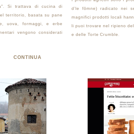
a". Si trattava di cucina di
d’le fômne) radicato nei s
el territorio, basata su pane
magnifici prodotti locali hann
te, uova, formaggi, e erbe
li puoi trovare nel ripieno d
imentari vengono considerati
e delle Torte Crumble.
CONTINUA