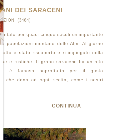
X
ANI DEI SARACENI
AZIONI (3484)
sentato per quasi cinque secoli un’importante
le popolazioni montane delle Alpi. Al giorno
dotto è stato riscoperto e ri-impiegato nella
tose e rustiche. Il grano saraceno ha un alto
 se è famoso soprattutto per il gusto
le che dona ad ogni ricetta, come i nostri
CONTINUA