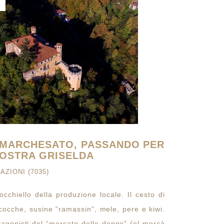
O MARCHESATO, PASSANDO PER
NOSTRA GRISELDA
AZIONI (7035)
l’occhiello della produzione locale. Il cesto di
icocche, susine “ramassin”, mele, pere e kiwi.
otagonisti del “mercato delle donne” (el mercà