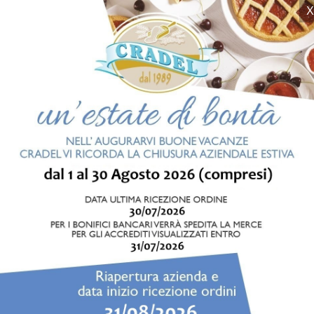
À
CONSERVIAMO I GR
IN
TERRITORIO
VISUALIZZ
 titolari, Cristiano e Luca,
Il grano saraceno ha rappre
. Abbiamo fondato la base
fonte di sostentamento per 
 generazioni nel campo della
d’oggi questo magnifico pro
uanta strada dalle prime bugie
realizzazione di ricette gus
nel piccolo laboratorio sotto
valore nutritivo, anche
sorprendentemente piacevo
speciali Frollini Cradel.
CONTINUA