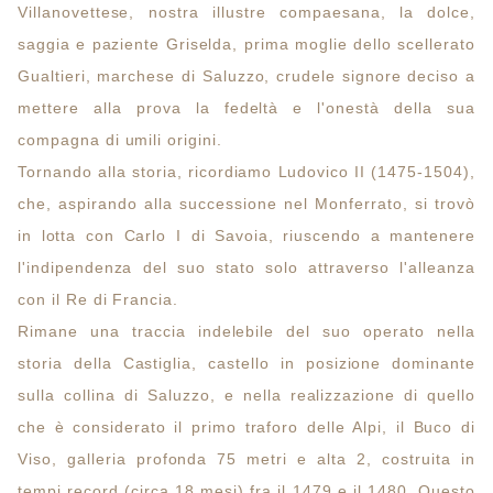
Villanovettese, nostra illustre compaesana, la dolce,
saggia e paziente Griselda, prima moglie dello scellerato
Gualtieri, marchese di Saluzzo, crudele signore deciso a
mettere alla prova la fedeltà e l'onestà della sua
compagna di umili origini.
Tornando alla storia, ricordiamo Ludovico II (1475-1504),
che, aspirando alla successione nel Monferrato, si trovò
in lotta con Carlo I di Savoia, riuscendo a mantenere
l'indipendenza del suo stato solo attraverso l'alleanza
con il Re di Francia.
Rimane una traccia indelebile del suo operato nella
storia della Castiglia, castello in posizione dominante
sulla collina di Saluzzo, e nella realizzazione di quello
che è considerato il primo traforo delle Alpi, il Buco di
Viso, galleria profonda 75 metri e alta 2, costruita in
tempi record (circa 18 mesi) fra il 1479 e il 1480. Questo