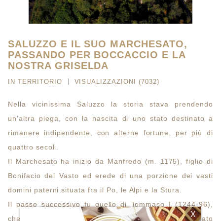
SALUZZO E IL SUO MARCHESATO,
PASSANDO PER BOCCACCIO E LA
NOSTRA GRISELDA
IN
TERRITORIO
VISUALIZZAZIONI (7032)
Nella vicinissima Saluzzo la storia stava prendendo
un'altra piega, con la nascita di uno stato destinato a
rimanere indipendente, con alterne fortune, per più di
quattro secoli.
Il Marchesato ha inizio da Manfredo (m. 1175), figlio di
Bonifacio del Vasto ed erede di una porzione dei vasti
domini paterni situata fra il Po, le Alpi e la Stura.
Il passo successivo fu quello di Tommaso I (1244-96),
X
che iniziò la costruzione del castello e annetté allo Stato