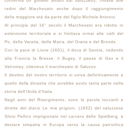
conferma un gioiello amato dai saluzzesi), rimase alle
redini del Marchesato anche dopo il raggiungimento
della maggiore età da parte del figlio Michele Antonio.
Al principio del 16° secolo il Marchesato era ridotto in
estensione territoriale e si limitava ormai alle valli del
Po, della Varaita, della Maira, del Grana e del Bronda.
Con la pace di Lione (1601), il duca di Savoia, cedendo
alla Francia la Bresse, il Bugey, il paese di Gex e il
Valromey, otteneva il marchesato di Saluzzo.
Il destino del nostro territorio si univa definitivamente a
quello della dinastia che avrebbe avuto tanta parte nella
storia dell'Unità d'Italia.
Negli anni del Risorgimento, sono le parole toccanti e
dirette del diario Le mie prigioni, (1832) del saluzzese
Silvio Pellico imprigionato nel carcere dello Spielberg, a
destare simpatia in Europa verso la causa patriottica