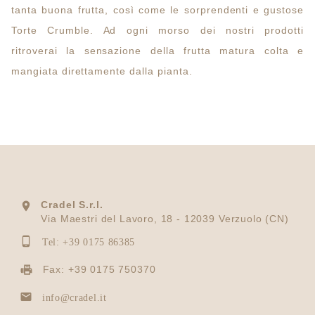
tanta buona frutta, così come le sorprendenti e gustose
Torte Crumble. Ad ogni morso dei nostri prodotti
ritroverai la sensazione della frutta matura colta e
mangiata direttamente dalla pianta.
Cradel S.r.l.

Via Maestri del Lavoro, 18 - 12039 Verzuolo (CN)

Tel: +39 0175 86385
Fax: +39 0175 750370

info@cradel.it