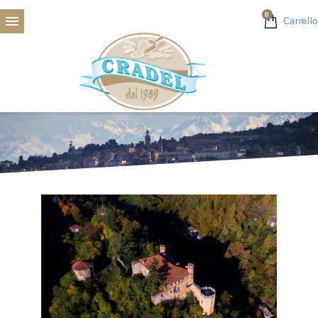
0

Carrello