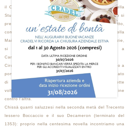
il Comune e il distretto di Cuneo oltre alla valle della
Stura, così che il marchesato alla fine del 13° secolo si
presentava come un insieme abbastanza compatto,
comprendente le valli della Stura, della Mellea, della
Maira e del Po, nonché la pianura che, dalle Alpi Cozie,
si incuneava in mezzo ai domini sabaudi fino a
Carmagnola.
Circondato da ogni parte dagli Stati sabaudi e premuto a
ponente dal Delfinato, ossia dalla Francia, il marchesato
di Saluzzo, per salvare la sua indipendenza, dovette
volta a volta appoggiarsi a una delle potenze vicine
contro l’altra.
Chissà quanti saluzzesi nella seconda metà del Trecento
lessero Boccaccio e il suo Decameron (terminato del
1353): proprio nella centesima novella incontriamo una