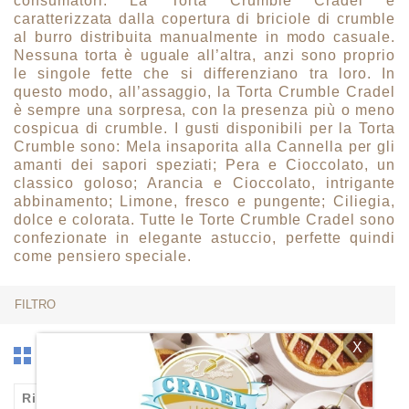
consumatori. La Torta Crumble Cradel è
caratterizzata dalla copertura di briciole di crumble
al burro distribuita manualmente in modo casuale.
Nessuna torta è uguale all’altra, anzi sono proprio
le singole fette che si differenziano tra loro. In
questo modo, all’assaggio, la Torta Crumble Cradel
è sempre una sorpresa, con la presenza più o meno
cospicua di crumble. I gusti disponibili per la Torta
Crumble sono: Mela insaporita alla Cannella per gli
amanti dei sapori speziati; Pera e Cioccolato, un
classico goloso; Arancia e Cioccolato, intrigante
abbinamento; Limone, fresco e pungente; Ciliegia,
dolce e colorata. Tutte le Torte Crumble Cradel sono
confezionate in elegante astuccio, perfette quindi
come pensiero speciale.
FILTRO
X

Rilevanza