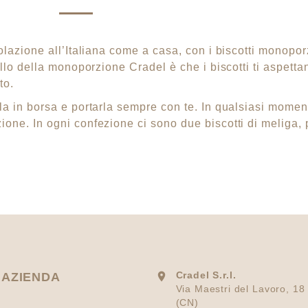
lazione all’Italiana come a casa, con i biscotti monoporz
llo della monoporzione Cradel è che i biscotti ti aspett
to.
a in borsa e portarla sempre con te. In qualsiasi moment
ne. In ogni confezione ci sono due biscotti di meliga, p
Cradel S.r.l.
 AZIENDA

Via Maestri del Lavoro, 18
(CN)