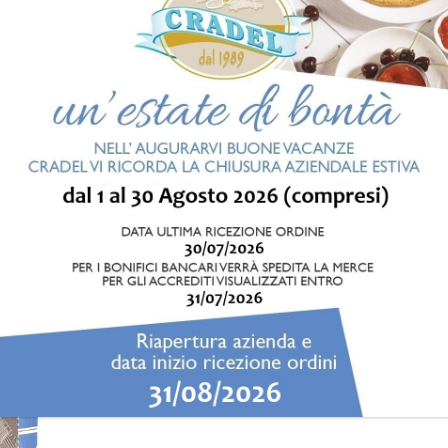
PRODOTTI
CONFEZIONI DA BANCO
ESPOSITORE MELIG
MO
Paste di Meliga Cradel in pratica
Ogni pacchetto contiene due fragran
Adatti per una colazione leggera 
salvaspazio, quindi si può portar
disposizione una porzione delle tu