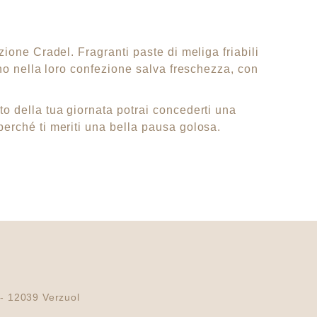
ione Cradel. Fragranti paste di meliga friabili
ano nella loro confezione salva freschezza, con
o della tua giornata potrai concederti una
erché ti meriti una bella pausa golosa.
 - 12039 Verzuolo